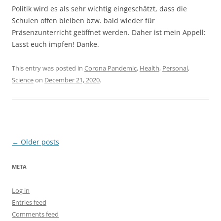
Politik wird es als sehr wichtig eingeschätzt, dass die
Schulen offen bleiben bzw. bald wieder für
Präsenzunterricht geöffnet werden. Daher ist mein Appell:
Lasst euch impfen! Danke.
This entry was posted in
Corona Pandemic
,
Health
,
Personal
,
Science
on
December 21, 2020
.
Post
←
Older posts
navigation
META
Log in
Entries feed
Comments feed