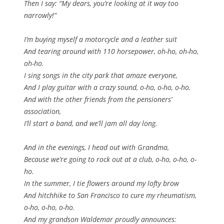
Then I say: “My dears, you’re looking at it way too
narrowly!”
I’m buying myself a motorcycle and a leather suit
And tearing around with 110 horsepower, oh-ho, oh-ho,
oh-ho.
I sing songs in the city park that amaze everyone,
And I play guitar with a crazy sound, o-ho, o-ho, o-ho.
And with the other friends from the pensioners’
association,
I’ll start a band, and we’ll jam all day long.
And in the evenings, I head out with Grandma,
Because we’re going to rock out at a club, o-ho, o-ho, o-
ho.
In the summer, I tie flowers around my lofty brow
And hitchhike to San Francisco to cure my rheumatism,
o-ho, o-ho, o-ho.
And my grandson Waldemar proudly announces: