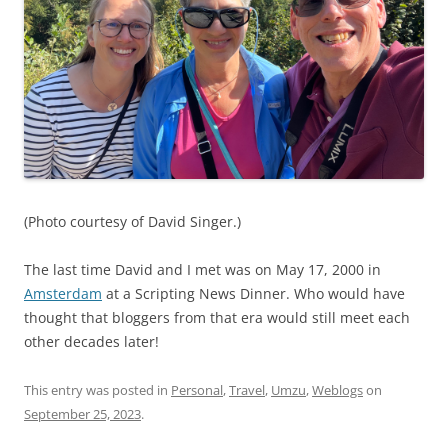
(Photo courtesy of David Singer.)
The last time David and I met was on May 17, 2000 in
Amsterdam
at a Scripting News Dinner. Who would have
thought that bloggers from that era would still meet each
other decades later!
This entry was posted in
Personal
,
Travel
,
Umzu
,
Weblogs
on
September 25, 2023
.