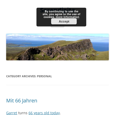
Skip
to
Serendipita
content
By continuing to use the
site, you agree to the use of
cookies.
more information
Accept
Menu
CATEGORY ARCHIVES:
PERSONAL
Mit 66 Jahren
Garret
turns
66 years old today
.