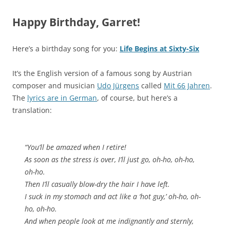
Happy Birthday, Garret!
Here’s a birthday song for you:
Life Begins at Sixty-Six
It’s the English version of a famous song by Austrian
composer and musician
Udo Jürgens
called
Mit 66 Jahren
.
The
lyrics are in German
, of course, but here’s a
translation:
“You’ll be amazed when I retire!
As soon as the stress is over, I’ll just go, oh-ho, oh-ho,
oh-ho.
Then I’ll casually blow-dry the hair I have left.
I suck in my stomach and act like a ‘hot guy,’ oh-ho, oh-
ho, oh-ho.
And when people look at me indignantly and sternly,