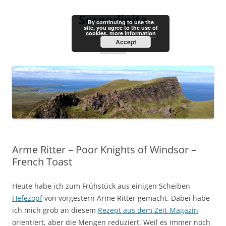
Skip
to
Serendipita
content
By continuing to use the
site, you agree to the use of
cookies.
more information
Accept
Menu
Arme Ritter – Poor Knights of Windsor –
French Toast
Heute habe ich zum Frühstück aus einigen Scheiben
Hefezopf
von vorgestern Arme Ritter gemacht. Dabei habe
ich mich grob an diesem
Rezept aus dem Zeit-Magazin
orientiert, aber die Mengen reduziert. Weil es immer noch