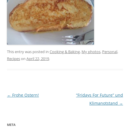
This entry was posted in
Cooking & Baking
,
My photos
,
Personal
,
Recipes
on
April 22, 2019
.
Post
←
Frohe Ostern!
“Fridays For Future” und
navigation
Klimanotstand
→
META