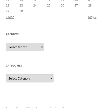
22
23
24
25
26
27
28
29
30
« Mar
May »
ARCHIVES
Archives
CATEGORIES
Categories