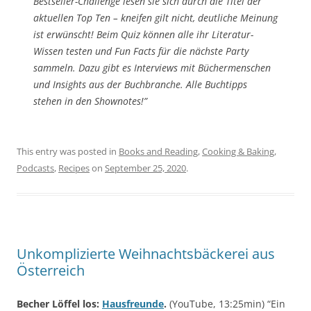
Bestseller-Challenge lesen sie sich durch die Titel der
aktuellen Top Ten – kneifen gilt nicht, deutliche Meinung
ist erwünscht! Beim Quiz können alle ihr Literatur-
Wissen testen und Fun Facts für die nächste Party
sammeln. Dazu gibt es Interviews mit Büchermenschen
und Insights aus der Buchbranche. Alle Buchtipps
stehen in den Shownotes!”
This entry was posted in
Books and Reading
,
Cooking & Baking
,
Podcasts
,
Recipes
on
September 25, 2020
.
Unkomplizierte Weihnachtsbäckerei aus
Österreich
Becher Löffel los:
Hausfreunde
.
(YouTube, 13:25min) “Ein