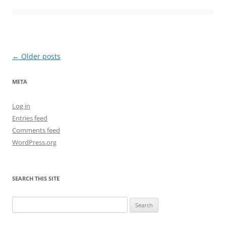
Post
←
Older posts
navigation
META
Log in
Entries feed
Comments feed
WordPress.org
SEARCH THIS SITE
Search
for: