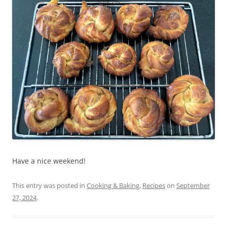
Have a nice weekend!
This entry was posted in
Cooking & Baking
,
Recipes
on
September
27, 2024
.