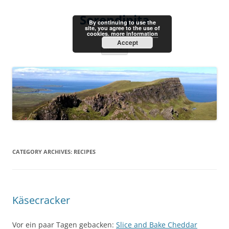
Skip
to
Serendipita
content
By continuing to use the
site, you agree to the use of
cookies.
more information
Accept
Menu
CATEGORY ARCHIVES:
RECIPES
Käsecracker
Vor ein paar Tagen gebacken:
Slice and Bake Cheddar