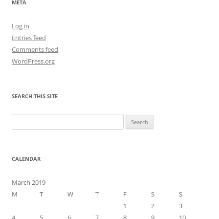
META
Log in
Entries feed
Comments feed
WordPress.org
SEARCH THIS SITE
Search
for:
CALENDAR
March 2019
M
T
W
T
F
S
S
1
2
3
4
5
6
7
8
9
10