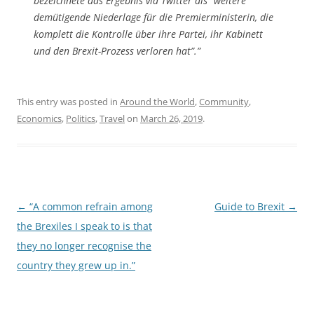
bezeichnete das Ergebnis via Twitter als “weitere
demütigende Niederlage für die Premierministerin, die
komplett die Kontrolle über ihre Partei, ihr Kabinett
und den Brexit-Prozess verloren hat”.”
This entry was posted in
Around the World
,
Community
,
Economics
,
Politics
,
Travel
on
March 26, 2019
.
Post
←
“A common refrain among
Guide to Brexit
→
navigation
the Brexiles I speak to is that
they no longer recognise the
country they grew up in.”