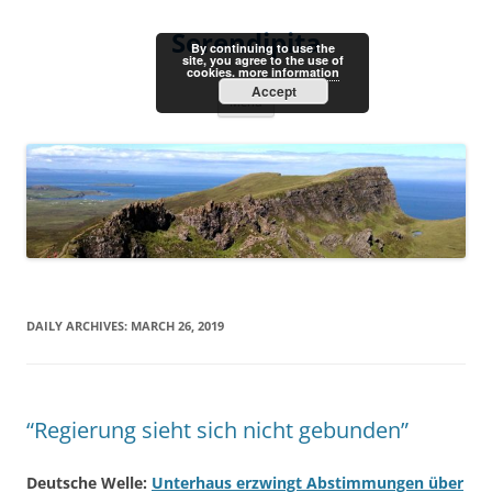
Skip
to
Serendipita
content
By continuing to use the
site, you agree to the use of
cookies.
more information
Accept
Menu
DAILY ARCHIVES:
MARCH 26, 2019
“Regierung sieht sich nicht gebunden”
Deutsche Welle:
Unterhaus erzwingt Abstimmungen über