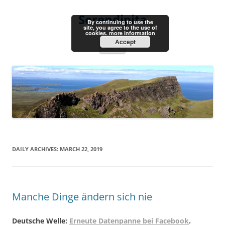
Skip
to
Serendipita
content
By continuing to use the
site, you agree to the use of
cookies.
more information
Accept
Menu
DAILY ARCHIVES:
MARCH 22, 2019
Manche Dinge ändern sich nie
Deutsche Welle:
Erneute Datenpanne bei Facebook
.