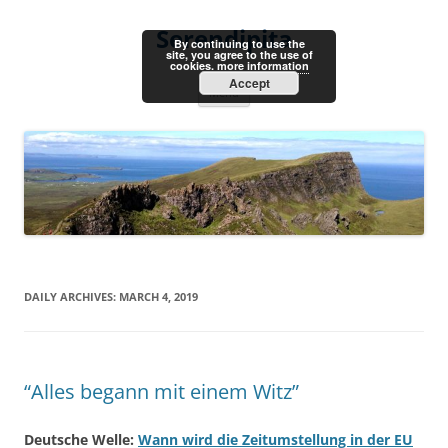
Skip
to
Serendipita
content
By continuing to use the
site, you agree to the use of
cookies.
more information
Accept
Menu
DAILY ARCHIVES:
MARCH 4, 2019
“Alles begann mit einem Witz”
Deutsche Welle:
Wann wird die Zeitumstellung in der EU