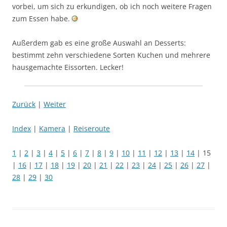
vorbei, um sich zu erkundigen, ob ich noch weitere Fragen
zum Essen habe.
Außerdem gab es eine große Auswahl an Desserts:
bestimmt zehn verschiedene Sorten Kuchen und mehrere
hausgemachte Eissorten. Lecker!
Zurück
|
Weiter
Index
|
Kamera
|
Reiseroute
1
|
2
|
3
|
4
|
5
|
6
|
7
|
8
|
9
|
10
|
11
|
12
|
13
|
14
| 15
|
16
|
17
|
18
|
19
|
20
|
21
|
22
|
23
|
24
|
25
|
26
|
27
|
28
|
29
|
30