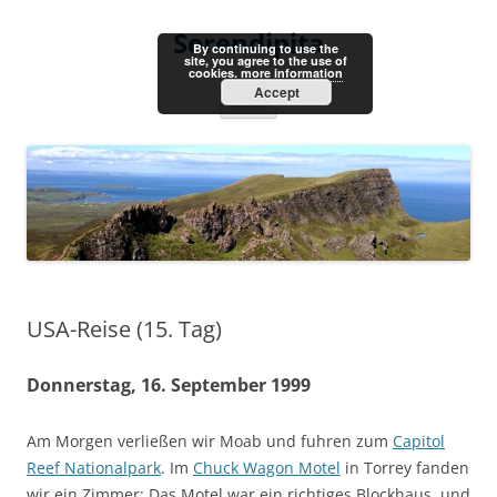
Skip
to
Serendipita
content
By continuing to use the
site, you agree to the use of
cookies.
more information
Accept
Menu
USA-Reise (15. Tag)
Donnerstag, 16. September 1999
Am Morgen verließen wir Moab und fuhren zum
Capitol
Reef Nationalpark
. Im
Chuck Wagon Motel
in Torrey fanden
wir ein Zimmer: Das Motel war ein richtiges Blockhaus, und