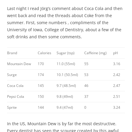
Last night I read Jörg’s comment about Coca Cola and then
went back and read the threads about Coke from the
summer. First, some numbers , compliments of the
University of Iowa, College of Dentistry, about a few of the
soft drinks and then some comments.
Brand
Calories
Sugar (tsp)
Caffeine (mg)
pH
Mountain Dew
170
11.0 (55ml)
55
3.16
Surge
174
10.1 (50.5ml)
53
2.42
Coca Cola
145
9.7 (48.5ml)
46
2.47
Pepsi Cola
150
9.8 (49ml)
37
2.51
Sprite
144
9.4 (47ml)
0
3.24
In the US, Mountain Dew is by far the most destructive.
Every dentist has seen the scourge created by this awful