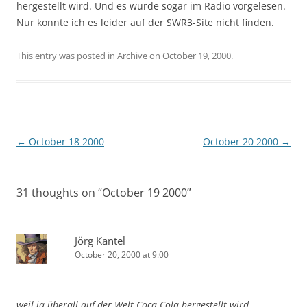
hergestellt wird. Und es wurde sogar im Radio vorgelesen.
Nur konnte ich es leider auf der SWR3-Site nicht finden.
This entry was posted in
Archive
on
October 19, 2000
.
Post
←
October 18 2000
October 20 2000
→
navigation
31 thoughts on “
October 19 2000
”
Jörg Kantel
October 20, 2000 at 9:00
weil ja überall auf der Welt Coca Cola hergestellt wird