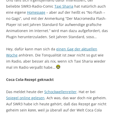
Und falls sich irgendjemand dafür interessiert, der
beliebte SWR3-Radio-Comic
Taxi Sharia
hat natürlich auch
eine eigene
Homepage
– aber auf der heißt es “No Flash –
no Gags”, und mit der Anmerkung “Der Macromedia Flash-
Player ist seit Jahren Standard für aufwendige grafische
Animationen im Internet.” wird man dazu aufgefordert, das
Plugin herunterzuladen. Seit Jahren Standard, soso…
Hey, dafür kann man sich da
einen Gag der aktuellen
Woche
anhören. Die Tonqualität ist zwar nicht so gut wie
im Radio, aber besser als nix, wenn ich Taxi Sharia wieder
mal im Radio verpaßt habe…
Coca Cola-Rezept geknackt
Das meldet heute der
Schockwellenreiter
. Hat er bei
Spiegel online gelesen
. Ach was, das war doch nie geheim.
Auf SWR3 habe ich heute gehört, daß das Rezept gar nicht
geheim sein
kann
, weil ja überall auf der Welt Coca Cola