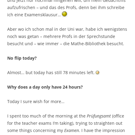
und jetzt nur nochmal hingehen will, um mein Gedächtnis
aufzufrischen – und das des Profs, denn bei ihm schreibe
ich eine Examensklausur…
Aber wo ich schon mal in der Uni war, habe ich wenigstens
noch was getan – mehrere Profs in der Sprechstunde
besucht und – wie immer – die Mathe-Bibliothek besucht.
No flip today?
Almost… but today has still 78 minutes left.
Why does a day only have 24 hours?
Today I sure wish for more…
I spent too much of the morning at the
Prüfungsamt
(office
for the teacher exams I’m taking), trying to straighten out
some things concerning my
Examen
. I have the impression