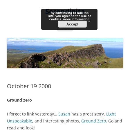
Skip
to
Serendipita
content
By continuing to use the
site, you agree to the use of
cookies.
more information
Accept
Menu
October 19 2000
Ground zero
I forgot to link yesterday…
Susan
has a great story,
Light
Unspeakable
, and interesting photos,
Ground Zero
. Go and
read and look!