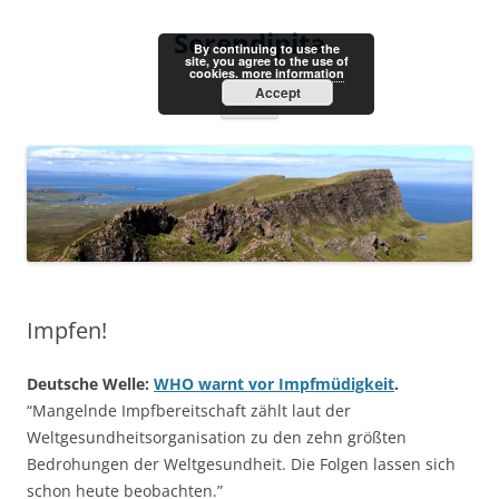
Skip
to
Serendipita
content
By continuing to use the
site, you agree to the use of
cookies.
more information
Accept
Menu
Impfen!
Deutsche Welle:
WHO warnt vor Impfmüdigkeit
.
“Mangelnde Impfbereitschaft zählt laut der
Weltgesundheitsorganisation zu den zehn größten
Bedrohungen der Weltgesundheit. Die Folgen lassen sich
schon heute beobachten.”