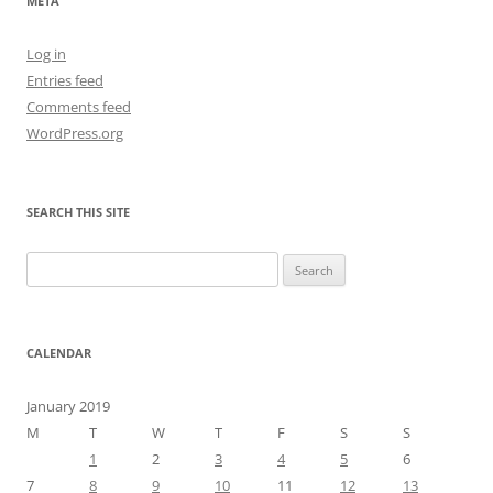
META
Log in
Entries feed
Comments feed
WordPress.org
SEARCH THIS SITE
Search
for:
CALENDAR
January 2019
M
T
W
T
F
S
S
1
2
3
4
5
6
7
8
9
10
11
12
13