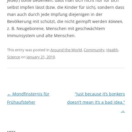
Jede(r) sollte bedenken, dass man sich nicht nur für sich
selbst impfen lässt (bzw. die Kinder für sich), sondern dass
man auch durch jede Impfung diejenigen in der
Bevölkerung mit schützt, die nicht geimpft werden
können
,
z. B. Neugeborene, Menschen mit geschwächtem
Immunsystem und alte Menschen.
This entry was posted in
Around the World
,
Community
,
Health
,
Science
on
January 21, 2019
.
Post
←
Mondfinsternis für
“Just because it’s bonkers
navigation
Frühaufsteher
doesn’t mean it’s a bad idea.“
→