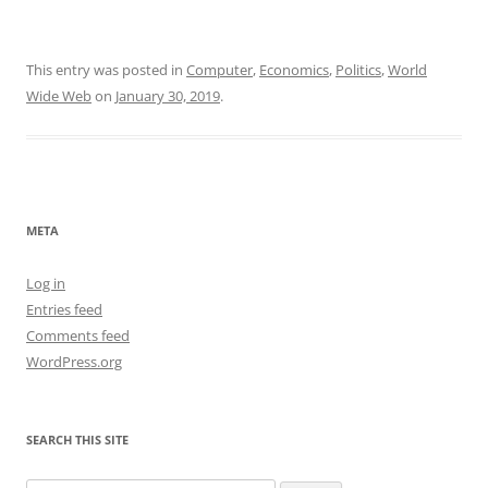
This entry was posted in
Computer
,
Economics
,
Politics
,
World
Wide Web
on
January 30, 2019
.
META
Log in
Entries feed
Comments feed
WordPress.org
SEARCH THIS SITE