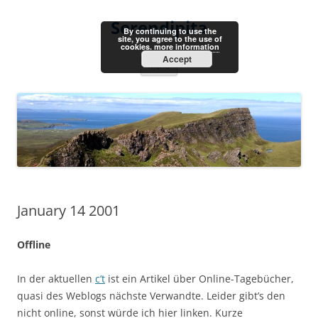
Skip
to
Serendipita
content
By continuing to use the
site, you agree to the use of
cookies.
more information
Accept
Menu
January 14 2001
Offline
In der aktuellen
c’t
ist ein Artikel über Online-Tagebücher,
quasi des Weblogs nächste Verwandte. Leider gibt’s den
nicht online, sonst würde ich hier linken. Kurze