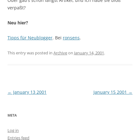
Oder gab’s schon längst Artikel, und ich habe sie bloß
verpaßt?
Neu hier?
Tipps für Neublogger
. Bei
ronsens
.
This entry was posted in
Archive
on
January 14, 2001
.
Post
←
January 13 2001
January 15 2001
→
navigation
META
Log in
Entries feed