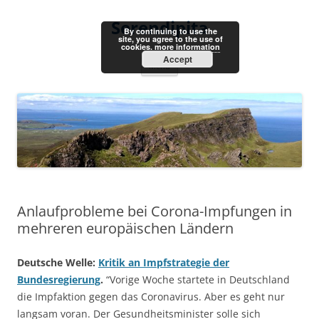
Skip
to
Serendipita
content
By continuing to use the
site, you agree to the use of
cookies.
more information
Accept
Menu
Anlaufprobleme bei Corona-Impfungen in
mehreren europäischen Ländern
Deutsche Welle:
Kritik an Impfstrategie der
Bundesregierung
.
“Vorige Woche startete in Deutschland
die Impfaktion gegen das Coronavirus. Aber es geht nur
langsam voran. Der Gesundheitsminister solle sich