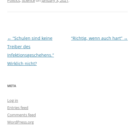
Politics
,
Science
on
January 3, 2021
.
Post
←
“Schulen sind keine
“Richtig, wenn auch hart”
→
navigation
Treiber des
Infektionsgeschehens.”
Wirklich nicht?
META
Log in
Entries feed
Comments feed
WordPress.org