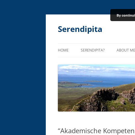
By continui
Skip
to
content
Serendipita
HOME
SERENDIPITA?
ABOUT M
“Akademische Kompeten