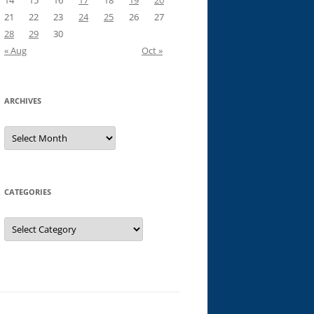
14
15
16
17
18
19
20
21
22
23
24
25
26
27
28
29
30
« Aug
Oct »
ARCHIVES
Archives
CATEGORIES
Categories