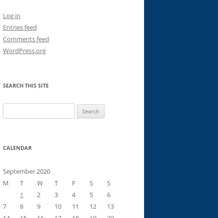
Log in
Entries feed
Comments feed
WordPress.org
SEARCH THIS SITE
Search
for:
CALENDAR
September 2020
M
T
W
T
F
S
S
1
2
3
4
5
6
7
8
9
10
11
12
13