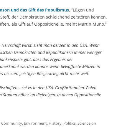
nson und das Gift des Populismus
.
“Lügen und
Stoff, der Demokratien schleichend zerstören können.
ften, als Gift auf Oppositionelle, meint Martin Muno.”
e Herrschaft wirkt, sieht man derzeit in den USA. Wenn
zwischen Demokraten und Republikanern immer weniger
ankenspiele gibt, dass das Ergebnis der
anerkannt werden könnte, wenn bewaffnete Milizen in
es bis zum geistigen Bürgerkrieg nicht mehr weit.
llschaften – sei es in den USA, Großbritannien, Polen
n Staaten näher an diejenigen, in denen Oppositionelle
,
Community
,
Environment
,
History
,
Politics
,
Science
on