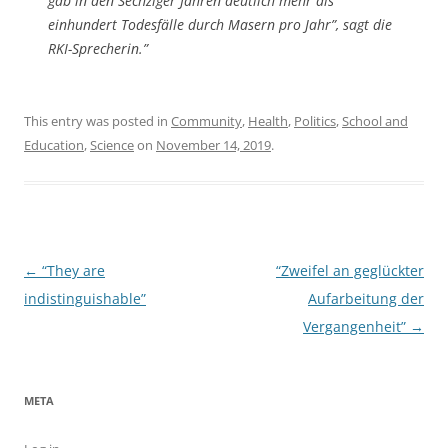
gab in den Sechziger Jahren deutlich mehr als
einhundert Todesfälle durch Masern pro Jahr”, sagt die
RKI-Sprecherin.”
This entry was posted in
Community
,
Health
,
Politics
,
School and
Education
,
Science
on
November 14, 2019
.
Post
←
“They are
“Zweifel an geglückter
navigation
indistinguishable”
Aufarbeitung der
Vergangenheit”
→
META