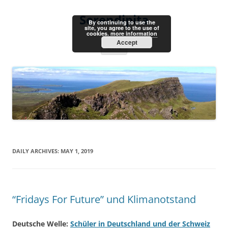
Skip
to
Serendipita
content
By continuing to use the
site, you agree to the use of
cookies.
more information
Accept
Menu
DAILY ARCHIVES:
MAY 1, 2019
“Fridays For Future” und Klimanotstand
Deutsche Welle:
Schüler in Deutschland und der Schweiz