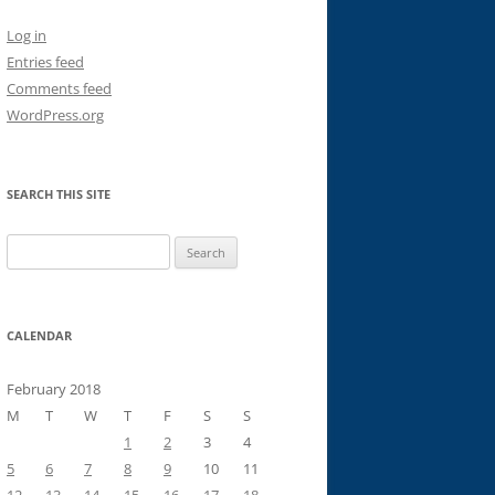
Log in
Entries feed
Comments feed
WordPress.org
SEARCH THIS SITE
Search
for:
CALENDAR
February 2018
M
T
W
T
F
S
S
1
2
3
4
5
6
7
8
9
10
11