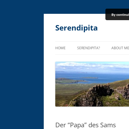
By continui
Skip
to
content
Serendipita
HOME
SERENDIPITA?
ABOUT M
Der “Papa” des Sams