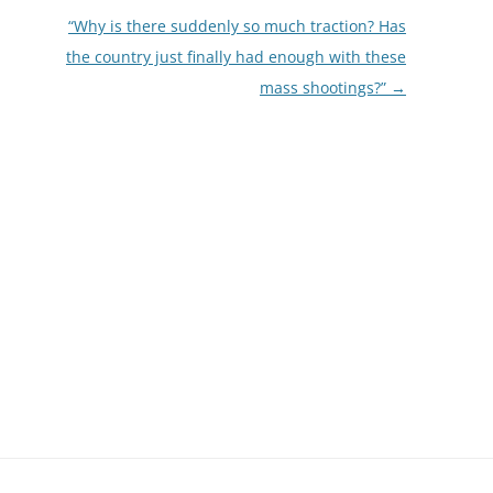
“Why is there suddenly so much traction? Has
the country just finally had enough with these
mass shootings?”
→