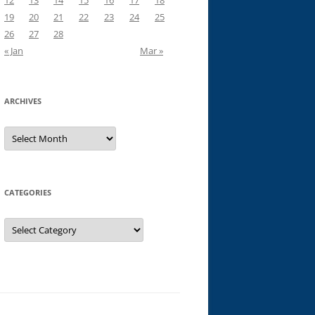
12
13
14
15
16
17
18
19
20
21
22
23
24
25
26
27
28
« Jan
Mar »
ARCHIVES
Archives
CATEGORIES
Categories