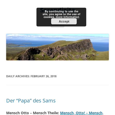
Skip
to
Serendipita
content
By continuing to use the
site, you agree to the use of
cookies.
more information
Accept
Menu
DAILY ARCHIVES:
FEBRUARY 26, 2018
Der “Papa” des Sams
Mensch Otto – Mensch Theile:
Mensch, Otto! – Mensch,