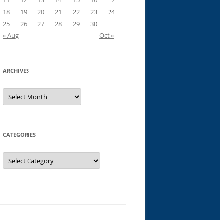
11
12
13
14
15
16
17
18
19
20
21
22
23
24
25
26
27
28
29
30
« Aug
Oct »
ARCHIVES
Archives
CATEGORIES
Categories