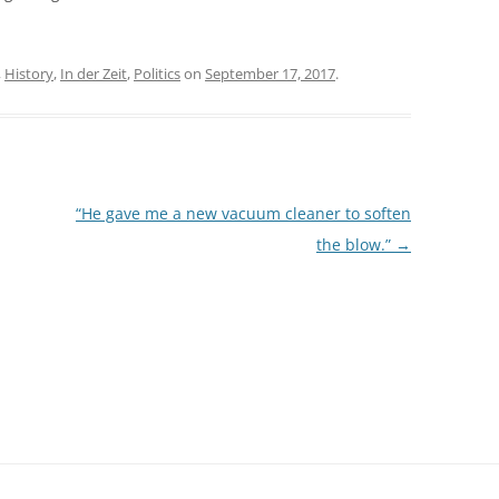
,
History
,
In der Zeit
,
Politics
on
September 17, 2017
.
“He gave me a new vacuum cleaner to soften
the blow.”
→