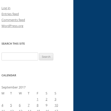
Log in
Entries feed
Comments feed
WordPress.org
SEARCH THIS SITE
Search
for:
CALENDAR
September 2017
M
T
W
T
F
S
S
1
2
3
4
5
6
7
8
9
10