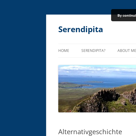
By continui
Skip
to
content
Serendipita
HOME
SERENDIPITA?
ABOUT M
Alternativgeschichte