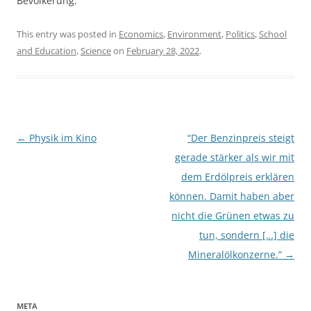
Bevölkerung.
This entry was posted in
Economics
,
Environment
,
Politics
,
School
and Education
,
Science
on
February 28, 2022
.
Post
←
Physik im Kino
“Der Benzinpreis steigt
navigation
gerade stärker als wir mit
dem Erdölpreis erklären
können. Damit haben aber
nicht die Grünen etwas zu
tun, sondern […] die
Mineralölkonzerne.”
→
META