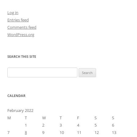
Log in
Entries feed
Comments feed
WordPress.org
SEARCH THIS SITE
Search
for:
CALENDAR
February 2022
M
T
W
T
F
S
S
1
2
3
4
5
6
7
8
9
10
11
12
13