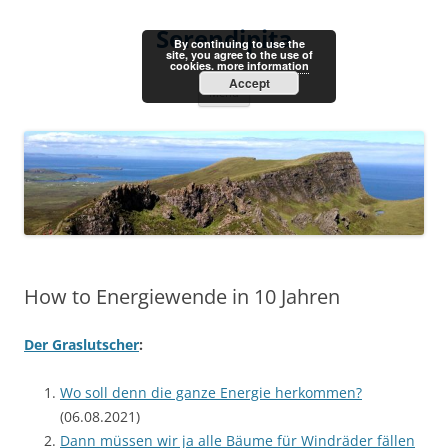
Skip
to
Serendipita
content
By continuing to use the
site, you agree to the use of
cookies.
more information
Accept
Menu
How to Energiewende in 10 Jahren
Der Graslutscher
:
Wo soll denn die ganze Energie herkommen?
(06.08.2021)
Dann müssen wir ja alle Bäume für Windräder fällen