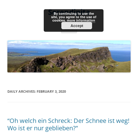
Skip
to
Serendipita
content
By continuing to use the
site, you agree to the use of
cookies.
more information
Accept
Menu
DAILY ARCHIVES:
FEBRUARY 3, 2020
“Oh welch ein Schreck: Der Schnee ist weg!
Wo ist er nur geblieben?”