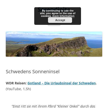
Skip
to
Serendipita
content
By continuing to use the
site, you agree to the use of
cookies.
more information
Accept
Menu
Schwedens Sonneninsel
WDR Reisen:
Gotland – Die Urlaubsinsel der Schweden
.
(YouTube, 1,5h)
“Einst ritt sie mit ihrem Pferd “Kleiner Onkel” durch das