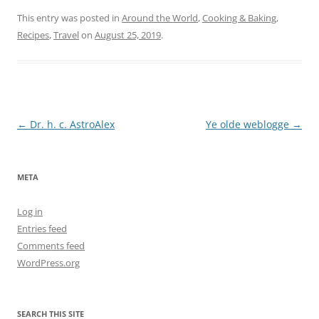
This entry was posted in
Around the World
,
Cooking & Baking
,
Recipes
,
Travel
on
August 25, 2019
.
Post
←
Dr. h. c. AstroAlex
Ye olde weblogge
→
navigation
META
Log in
Entries feed
Comments feed
WordPress.org
SEARCH THIS SITE