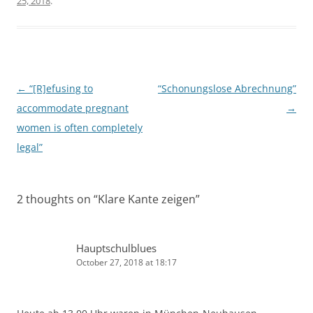
25, 2018
.
Post
←
“[R]efusing to
“Schonungslose Abrechnung”
navigation
accommodate pregnant
→
women is often completely
legal”
2 thoughts on “
Klare Kante zeigen
”
Hauptschulblues
October 27, 2018 at 18:17