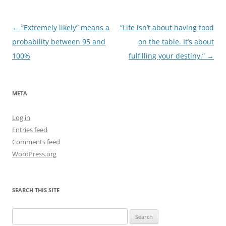
Post
←
“Extremely likely” means a
“Life isn’t about having food
navigation
probability between 95 and
on the table. It’s about
100%
fulfilling your destiny.”
→
META
Log in
Entries feed
Comments feed
WordPress.org
SEARCH THIS SITE
Search
for: