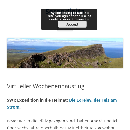
Skip
to
Serendipita
content
By continuing to use the
site, you agree to the use of
cookies.
more information
Accept
Menu
Virtueller Wochenendausflug
SWR Expedition in die Heimat:
Die Loreley, der Fels am
Strom
.
Bevor wir in die Pfalz gezogen sind, haben André und ich
über sechs Jahre oberhalb des Mittelrheintals gewohnt