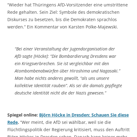
“Wieder hat Thüringens AfD-Vorsitzender eine umstrittene
Rede gehalten. Sein Ziel: Symbole des demokratischen
Diskurses zu besetzen, bis die Demokraten sprachlos
werden.” Ein Kommentar von Karsten Polke-Majewski.
“Bei einer Veranstaltung der Jugendorganisation der
AfD sagte [Höcke]: “Die Bombardierung Dresdens war
ein Kriegsverbrechen. Sie ist vergleichbar mit den
Atombombenabwürfen über Hiroshima und Nagasaki.”
Man habe nichts anderes gewollt, “als uns unsere
kollektive Identität rauben”. Als sei die damals gepflegte
deutsche Identität nicht die der Nazis gewesen.”
Spiegel online:
Björn Höcke in Dresden: Schauen Sie diese
Rede
.
“Wer meint, die AfD sei wählbar, weil sie die
Flüchtlingspolitik der Regierung kritisiert, muss den Auftritt
Björn Höckes in Dresden sehen. Danach kann keiner mehr