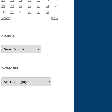
12
13
14
15
16
17
18
19
20
21
22
23
24
25
26
27
28
29
30
31
« Nov
Jan »
ARCHIVES
Archives
CATEGORIES
Categories