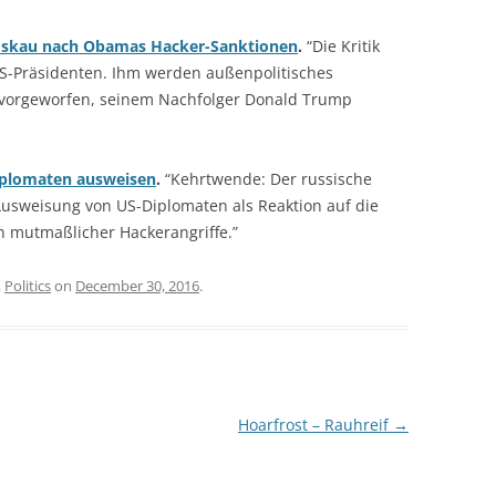
oskau nach Obamas Hacker-Sanktionen
.
“Die Kritik
US-Präsidenten. Ihm werden außenpolitisches
 vorgeworfen, seinem Nachfolger Donald Trump
Diplomaten ausweisen
.
“Kehrtwende: Der russische
 Ausweisung von US-Diplomaten als Reaktion auf die
 mutmaßlicher Hackerangriffe.”
,
Politics
on
December 30, 2016
.
Hoarfrost – Rauhreif
→