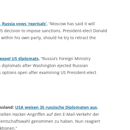
 Russia vows ‘reprisals’
.
“Moscow has said it will
US decision to impose sanctions. President-elect Donald
 within his own party, should he try to retract the
 expel US diplomats
.
“Russia’s Foreign Ministry
S diplomats after Washington ejected Russian
is options open after examining US President-elect
ssland:
USA weisen 35 russische Diplomaten aus
.
ielten Hacker-Angriffen auf den E-Mail-Verkehr der
identschaftswahl genommen zu haben. Nun reagiert
ktionen.”