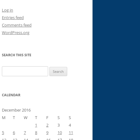
Log in
Entries feed
Comments feed
WordPress.org
SEARCH THIS SITE
Search
for:
CALENDAR
December 2016
M
T
W
T
F
S
S
1
2
3
4
5
6
7
8
9
10
11