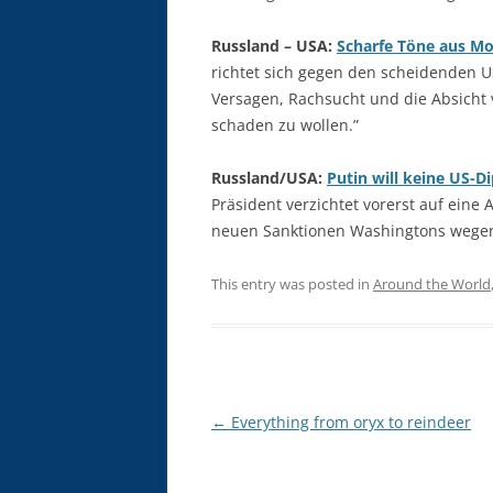
Russland – USA:
Scharfe Töne aus M
richtet sich gegen den scheidenden 
Versagen, Rachsucht und die Absicht
schaden zu wollen.”
Russland/USA:
Putin will keine US-
Präsident verzichtet vorerst auf eine
neuen Sanktionen Washingtons wegen
This entry was posted in
Around the World
Post
←
Everything from oryx to reindeer
navigation