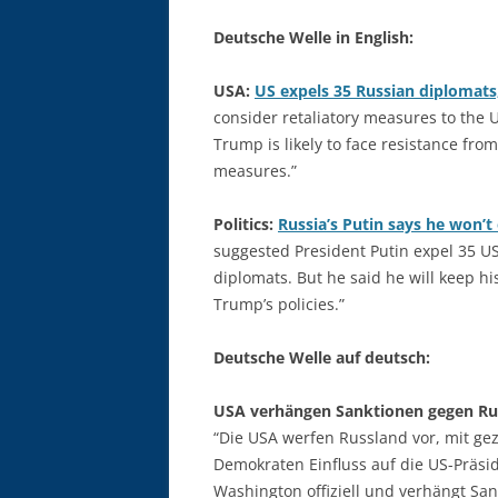
Deutsche Welle in English:
USA:
US expels 35 Russian diplomats,
consider retaliatory measures to the 
Trump is likely to face resistance from
measures.”
Politics:
Russia’s Putin says he won’t
suggested President Putin expel 35 U
diplomats. But he said he will keep h
Trump’s policies.”
Deutsche Welle auf deutsch:
USA verhängen Sanktionen gegen Ru
“Die USA werfen Russland vor, mit gez
Demokraten Einfluss auf die US-Präs
Washington offiziell und verhängt San