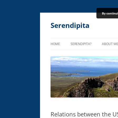
By continui
Skip
to
content
Serendipita
HOME
SERENDIPITA?
ABOUT M
Relations between the U