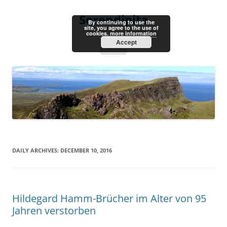
Skip
to
Serendipita
content
By continuing to use the
site, you agree to the use of
cookies.
more information
Accept
Menu
DAILY ARCHIVES:
DECEMBER 10, 2016
Hildegard Hamm-Brücher im Alter von 95
Jahren verstorben