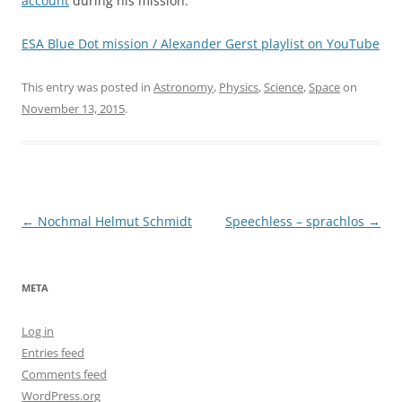
account
during his mission.
ESA Blue Dot mission / Alexander Gerst playlist on YouTube
This entry was posted in
Astronomy
,
Physics
,
Science
,
Space
on
November 13, 2015
.
Post
←
Nochmal Helmut Schmidt
Speechless – sprachlos
→
navigation
META
Log in
Entries feed
Comments feed
WordPress.org