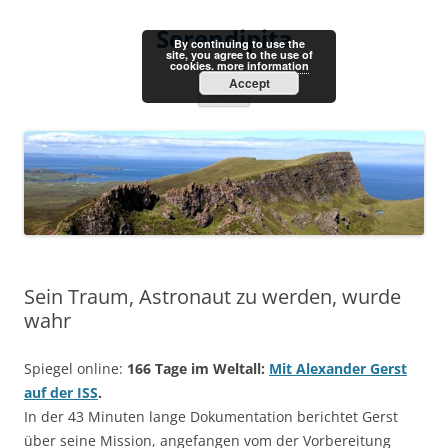
Skip
to
Serendipita
content
By continuing to use the
site, you agree to the use of
cookies.
more information
Accept
Menu
Sein Traum, Astronaut zu werden, wurde
wahr
Spiegel online:
166 Tage im Weltall:
Mit Alexander Gerst
auf der ISS
.
In der 43 Minuten lange Dokumentation berichtet Gerst
über seine Mission, angefangen vom der Vorbereitung