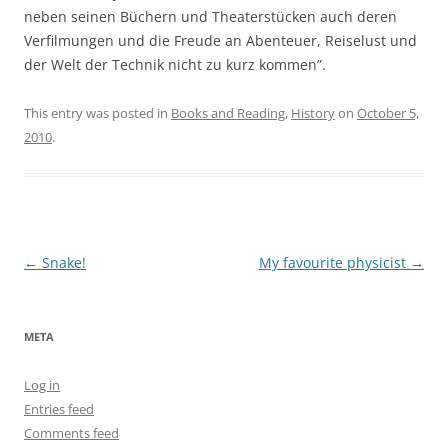
neben seinen Büchern und Theaterstücken auch deren
Verfilmungen und die Freude an Abenteuer, Reiselust und
der Welt der Technik nicht zu kurz kommen”.
This entry was posted in
Books and Reading
,
History
on
October 5,
2010
.
Post
←
Snake!
My favourite physicist
→
navigation
META
Log in
Entries feed
Comments feed