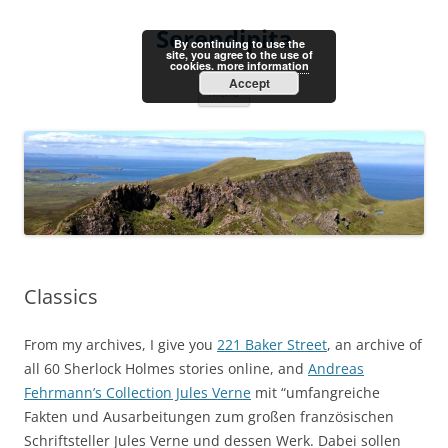
Skip
to
Serendipita
content
By continuing to use the
site, you agree to the use of
cookies.
more information
Accept
Menu
Classics
From my archives, I give you
221 Baker Street
, an archive of
all 60 Sherlock Holmes stories online, and
Andreas
Fehrmann’s Collection Jules Verne
mit “umfangreiche
Fakten und Ausarbeitungen zum großen französischen
Schriftsteller Jules Verne und dessen Werk. Dabei sollen