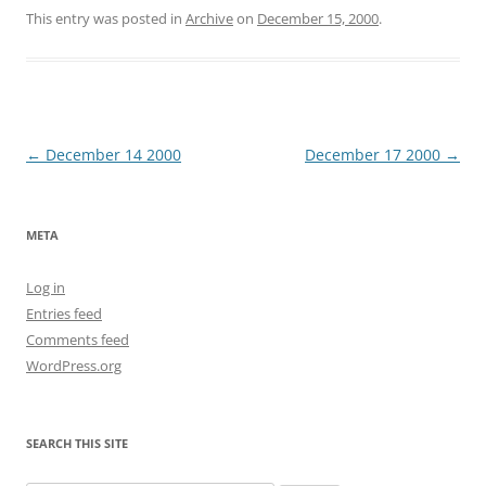
This entry was posted in
Archive
on
December 15, 2000
.
Post
←
December 14 2000
December 17 2000
→
navigation
META
Log in
Entries feed
Comments feed
WordPress.org
SEARCH THIS SITE