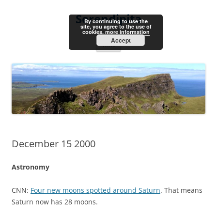
Skip
to
Serendipita
content
By continuing to use the
site, you agree to the use of
cookies.
more information
Accept
Menu
December 15 2000
Astronomy
CNN:
Four new moons spotted around Saturn
. That means
Saturn now has 28 moons.