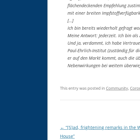
flächendeckenden Empfehlung zustim
mit einer breiten Impfstoffverfügbark
[…]
Ich bin bereits wiederholt gefragt w
Meine Antwort: Jederzeit. Ich bin als 
Und ja, verdammt, ich habe Vertrauen
Paul-Ehrlich-Institut (zuständig für 
er auf den Markt kommt, auch die üb
Nebenwirkungen bei weitem überwiegt
This entry was posted in
Community
,
Coro
Post
←
“[S]ad, frightening remarks in the 
navigation
House”