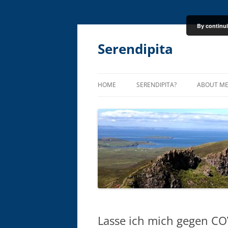
By continui
Skip
to
content
Serendipita
HOME
SERENDIPITA?
ABOUT M
Lasse ich mich gegen CO