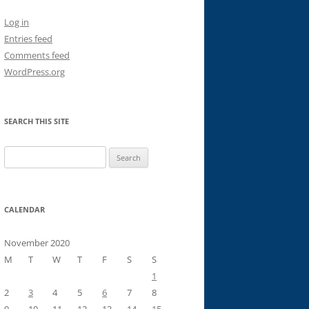
Log in
Entries feed
Comments feed
WordPress.org
SEARCH THIS SITE
Search
for:
CALENDAR
November 2020
M
T
W
T
F
S
S
1
2
3
4
5
6
7
8