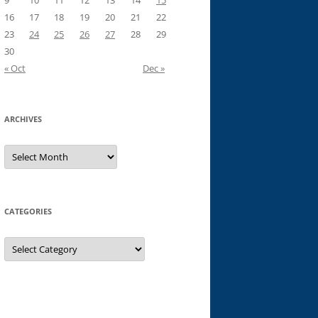
9
10
11
12
13
14
15
16
17
18
19
20
21
22
23
24
25
26
27
28
29
30
« Oct
Dec »
ARCHIVES
Archives
CATEGORIES
Categories