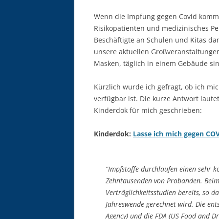
Wenn die Impfung gegen Covid kommt,
Risikopatienten und medizinisches Per
Beschäftigte an Schulen und Kitas da
unsere aktuellen Großveranstaltunge
Masken, täglich in einem Gebäude sind
Kürzlich wurde ich gefragt, ob ich mi
verfügbar ist. Die kurze Antwort laut
Kinderdok für mich geschrieben:
Kinderdok:
Lasse ich mich gegen CO
“Impfstoffe durchlaufen einen sehr 
Zehntausenden von Probanden. Beim C
Verträglichkeitsstudien bereits, so 
Jahreswende gerechnet wird. Die en
Agency) und die FDA (US Food and D