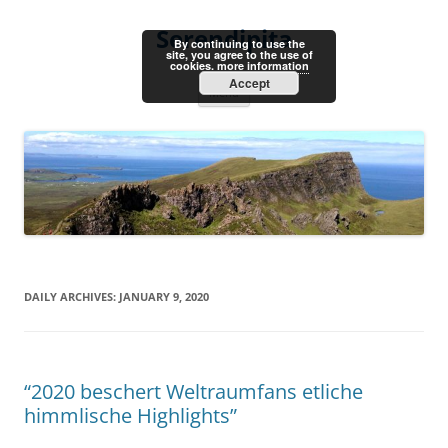
Skip
to
Serendipita
content
By continuing to use the
site, you agree to the use of
cookies.
more information
Accept
Menu
DAILY ARCHIVES:
JANUARY 9, 2020
“2020 beschert Weltraumfans etliche
himmlische Highlights”