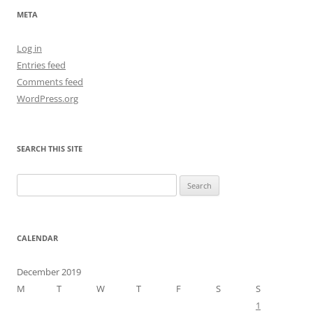
META
Log in
Entries feed
Comments feed
WordPress.org
SEARCH THIS SITE
Search
for:
CALENDAR
December 2019
M
T
W
T
F
S
S
1