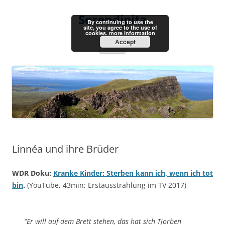
Skip
to
Serendipita
content
By continuing to use the
site, you agree to the use of
cookies.
more information
Accept
Menu
Linnéa und ihre Brüder
WDR Doku:
Kranke Kinder: Sterben kann ich, wenn ich tot
bin
.
(YouTube, 43min; Erstausstrahlung im TV 2017)
“Er will auf dem Brett stehen, das hat sich Tjorben