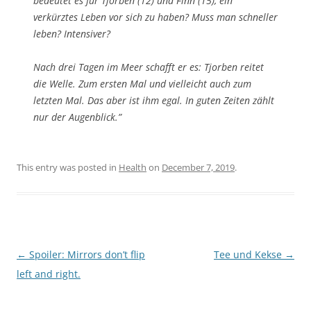
bedeutet es für Tjorben (12) und Finn (15), ein
verkürztes Leben vor sich zu haben? Muss man schneller
leben? Intensiver?
Nach drei Tagen im Meer schafft er es: Tjorben reitet
die Welle. Zum ersten Mal und vielleicht auch zum
letzten Mal. Das aber ist ihm egal. In guten Zeiten zählt
nur der Augenblick.”
This entry was posted in
Health
on
December 7, 2019
.
Post
←
Spoiler: Mirrors don’t flip
Tee und Kekse
→
navigation
left and right.