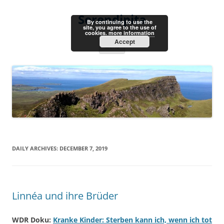
Skip
to
Serendipita
content
By continuing to use the
site, you agree to the use of
cookies.
more information
Accept
Menu
DAILY ARCHIVES:
DECEMBER 7, 2019
Linnéa und ihre Brüder
WDR Doku:
Kranke Kinder: Sterben kann ich, wenn ich tot