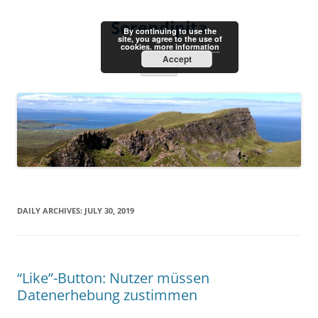
Skip
to
Serendipita
content
By continuing to use the
site, you agree to the use of
cookies.
more information
Accept
Menu
DAILY ARCHIVES:
JULY 30, 2019
“Like”-Button: Nutzer müssen
Datenerhebung zustimmen