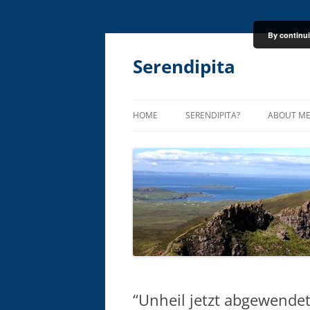
By continui
Skip
to
content
Serendipita
HOME
SERENDIPITA?
ABOUT M
“Unheil jetzt abgewendet