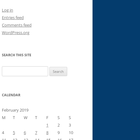
Log in
Entries feed
Comments feed
WordPress.org
SEARCH THIS SITE
Search
for:
CALENDAR
February 2019
M
T
W
T
F
S
S
1
2
3
4
5
6
7
8
9
10