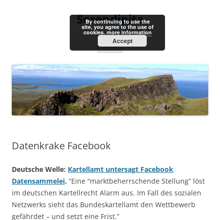
Skip
to
Serendipita
content
By continuing to use the
site, you agree to the use of
cookies.
more information
Accept
Menu
Datenkrake Facebook
Deutsche Welle:
Kartellamt untersagt Facebook
Datensammelei
.
“Eine “marktbeherrschende Stellung” löst
im deutschen Kartellrecht Alarm aus. Im Fall des sozialen
Netzwerks sieht das Bundeskartellamt den Wettbewerb
gefährdet – und setzt eine Frist.”