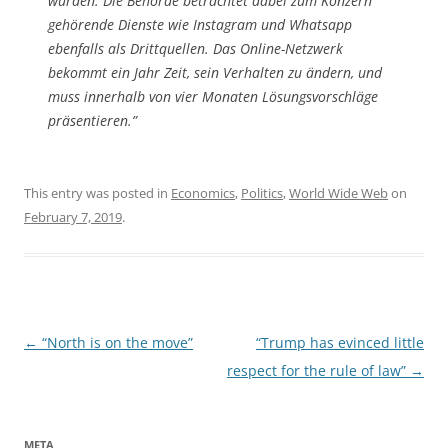
wurden. Die Behörde betrachtet dabei zum Konzern
gehörende Dienste wie Instagram und Whatsapp
ebenfalls als Drittquellen. Das Online-Netzwerk
bekommt ein Jahr Zeit, sein Verhalten zu ändern, und
muss innerhalb von vier Monaten Lösungsvorschläge
präsentieren.”
This entry was posted in
Economics
,
Politics
,
World Wide Web
on
February 7, 2019
.
Post
←
“North is on the move”
“Trump has evinced little
navigation
respect for the rule of law”
→
META