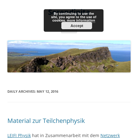
Skip
to
Serendipita
content
By continuing to use the
site, you agree to the use of
cookies.
more information
Accept
Menu
DAILY ARCHIVES:
MAY 12, 2016
Material zur Teilchenphysik
LEIFI Physik
hat in Zusammenarbeit mit dem
Netzwerk