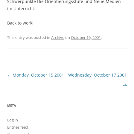
Schwerpunkte Die Orientierungsstufe und Neue Medien
im Unterricht.
Back to work!
This entry was posted in
Archive
on
October 16, 2001
.
Post
←
Monday, October 15 2001
Wednesday, October 17 2001
navigation
→
META
Log in
Entries feed