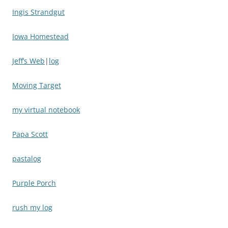
Ingis Strandgut
Iowa Homestead
Jeff’s Web
|
log
Moving Target
my virtual notebook
Papa Scott
pastalog
Purple Porch
rush my log