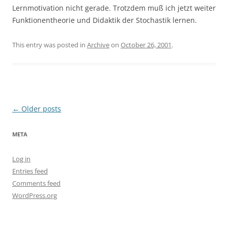
Lernmotivation nicht gerade. Trotzdem muß ich jetzt weiter
Funktionentheorie und Didaktik der Stochastik lernen.
This entry was posted in
Archive
on
October 26, 2001
.
Post
←
Older posts
navigation
META
Log in
Entries feed
Comments feed
WordPress.org