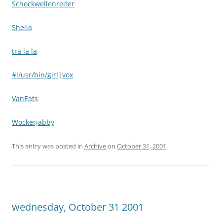
Schockwellenreiter
Sheila
tra la la
#!/usr/bin/girl
|
vox
VanEats
Wockerjabby
This entry was posted in
Archive
on
October 31, 2001
.
wednesday, October 31 2001