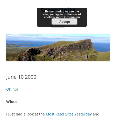
Skip
to
Serendipita
content
By continuing to use the
site, you agree to the use of
cookies.
more information
Accept
Menu
June 10 2000
Oh no!
Whoa!
I just had a look at the
Most Read Sites Yesterday
and