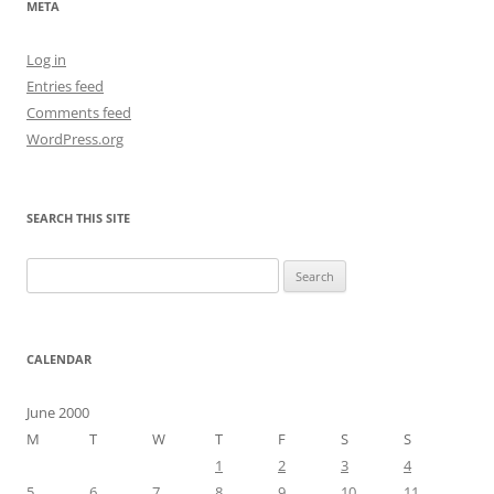
META
Log in
Entries feed
Comments feed
WordPress.org
SEARCH THIS SITE
Search
for:
CALENDAR
June 2000
M
T
W
T
F
S
S
1
2
3
4
5
6
7
8
9
10
11