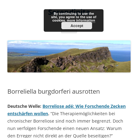
Skip
to
Serendipita
content
By continuing to use the
site, you agree to the use of
cookies.
more information
Accept
Menu
Borreliella burgdorferi ausrotten
Deutsche Welle:
Borreliose adé: Wie Forschende Zecken
entschärfen wollen
.
“Die Therapiemöglichkeiten bei
chronischer Borreliose sind noch immer begrenzt. Doch
nun verfolgen Forschende einen neuen Ansatz: Warum
den Erreger nicht direkt an der Quelle beseitigen?”