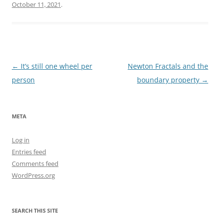
October 11, 2021
.
Post
←
It’s still one wheel per
Newton Fractals and the
navigation
person
boundary property
→
META
Log in
Entries feed
Comments feed
WordPress.org
SEARCH THIS SITE