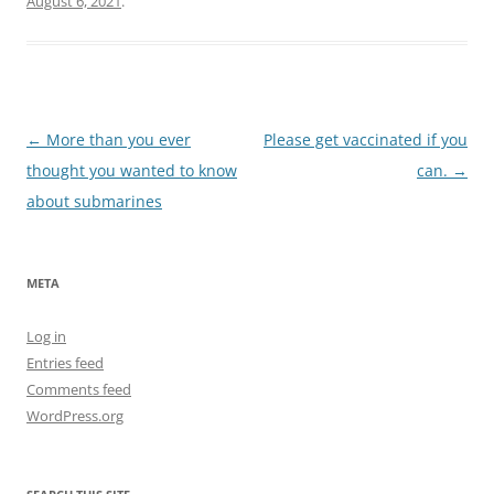
August 6, 2021
.
Post
←
More than you ever
Please get vaccinated if you
navigation
thought you wanted to know
can.
→
about submarines
META
Log in
Entries feed
Comments feed
WordPress.org