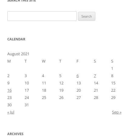
SEARCH THIS SITE
Search
for:
CALENDAR
August 2021
M
T
W
T
F
S
S
1
2
3
4
5
6
7
8
9
10
11
12
13
14
15
16
17
18
19
20
21
22
23
24
25
26
27
28
29
30
31
« Jul
Sep »
ARCHIVES