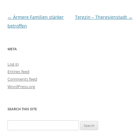
Post
←
Ärmere Familien stärker
Terezin – Theresienstadt
→
navigation
betroffen
META
Log in
Entries feed
Comments feed
WordPress.org
SEARCH THIS SITE
Search
for: