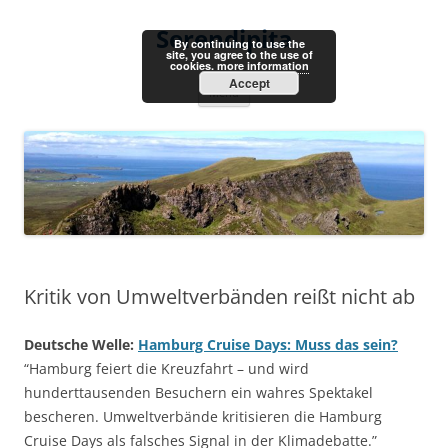
Skip
to
Serendipita
content
By continuing to use the
site, you agree to the use of
cookies.
more information
Accept
Menu
Kritik von Umweltverbänden reißt nicht ab
Deutsche Welle:
Hamburg Cruise Days: Muss das sein?
“Hamburg feiert die Kreuzfahrt – und wird
hunderttausenden Besuchern ein wahres Spektakel
bescheren. Umweltverbände kritisieren die Hamburg
Cruise Days als falsches Signal in der Klimadebatte.”