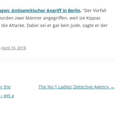
ugen: Antisemitischer Angriff in Berlin
.
“Der Vorfall
n wurden zwei Männer angegriffen, weil sie Kippas
die Attacke. Dabei sei er gar kein Jude, sagte er der
n
April 18, 2018
.
ar the
The No 1 Ladies’ Detective Agency
→
 – get a