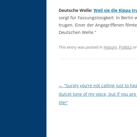
Deutsche Welle:
Weil sie die Kippa tr
sorgt für Fassungslosigkeit: In Berli
trugen. Einer der Angegriffenen filmte 
Deutschen Welle.”
This entry was posted in
History
,
Politics
o
Post
←
“Surely you’re not calling just to he
navigation
dulcet tone of my voice, but if you are
life!”