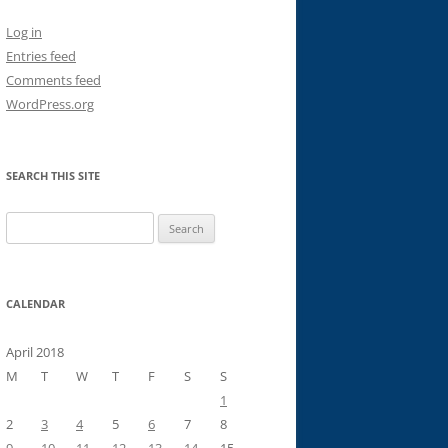
Log in
Entries feed
Comments feed
WordPress.org
SEARCH THIS SITE
Search
for:
CALENDAR
April 2018
M
T
W
T
F
S
S
1
2
3
4
5
6
7
8