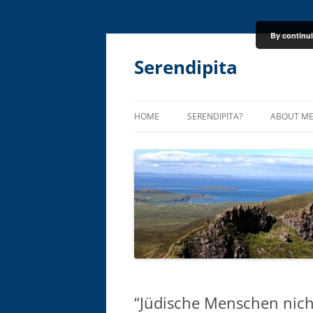
By continui
Skip
to
content
Serendipita
HOME
SERENDIPITA?
ABOUT M
“Jüdische Menschen nich