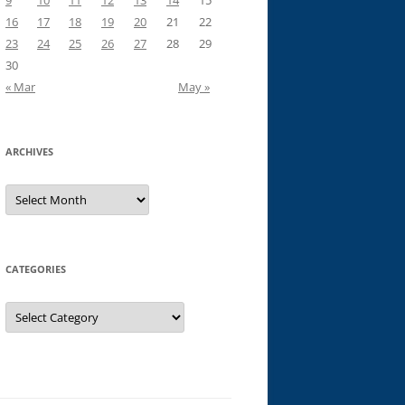
9
10
11
12
13
14
15
16
17
18
19
20
21
22
23
24
25
26
27
28
29
30
« Mar
May »
ARCHIVES
Archives
CATEGORIES
Categories