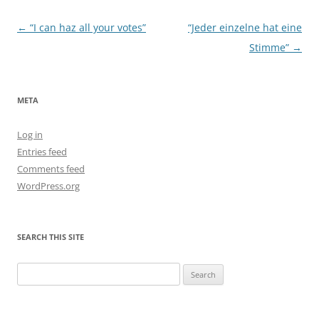
Post
←
“I can haz all your votes”
“Jeder einzelne hat eine
navigation
Stimme”
→
META
Log in
Entries feed
Comments feed
WordPress.org
SEARCH THIS SITE
Search
for: