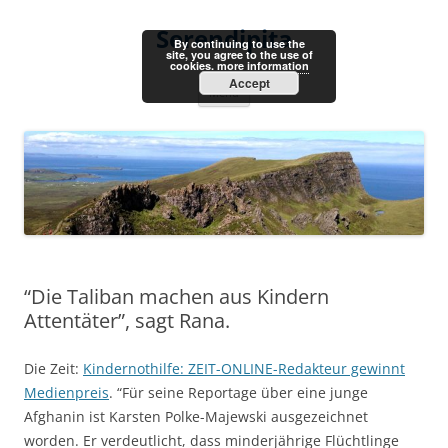
Skip
to
Serendipita
content
By continuing to use the
site, you agree to the use of
cookies.
more information
Accept
Menu
“Die Taliban machen aus Kindern
Attentäter”, sagt Rana.
Die Zeit:
Kindernothilfe: ZEIT-ONLINE-Redakteur gewinnt
Medienpreis
. “Für seine Reportage über eine junge
Afghanin ist Karsten Polke-Majewski ausgezeichnet
worden. Er verdeutlicht, dass minderjährige Flüchtlinge