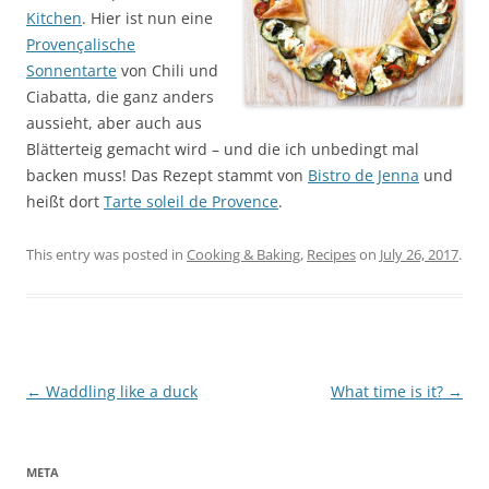
Kitchen
. Hier ist nun eine
Provençalische
Sonnentarte
von Chili und
Ciabatta, die ganz anders
aussieht, aber auch aus
Blätterteig gemacht wird – und die ich unbedingt mal
backen muss! Das Rezept stammt von
Bistro de Jenna
und
heißt dort
Tarte soleil de Provence
.
This entry was posted in
Cooking & Baking
,
Recipes
on
July 26, 2017
.
Post
←
Waddling like a duck
What time is it?
→
navigation
META