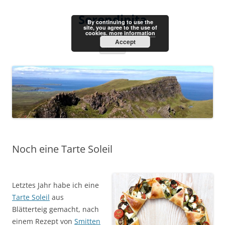
Skip
to
Serendipita
content
By continuing to use the
site, you agree to the use of
cookies.
more information
Accept
Menu
Noch eine Tarte Soleil
Letztes Jahr habe ich eine
Tarte Soleil
aus
Blätterteig gemacht, nach
einem Rezept von
Smitten