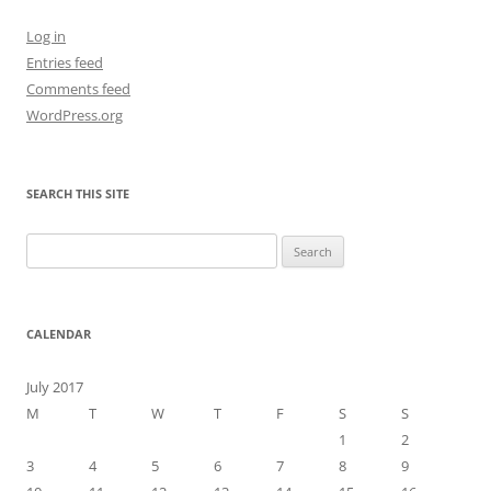
Log in
Entries feed
Comments feed
WordPress.org
SEARCH THIS SITE
Search
for:
CALENDAR
July 2017
M
T
W
T
F
S
S
1
2
3
4
5
6
7
8
9