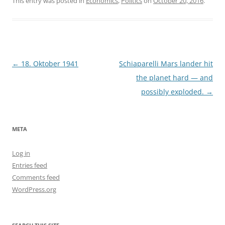
This entry was posted in
Economics
,
Politics
on
October 20, 2016
.
Post
←
18. Oktober 1941
Schiaparelli Mars lander hit
navigation
the planet hard — and
possibly exploded.
→
META
Log in
Entries feed
Comments feed
WordPress.org