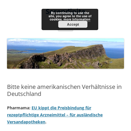
Skip
to
Serendipita
content
By continuing to use the
site, you agree to the use of
cookies.
more information
Accept
Menu
Bitte keine amerikanischen Verhältnisse in
Deutschland
Pharmama:
EU kippt die Preisbindung für
rezeptpflichtige Arzneimittel – für ausländische
Versandapotheken
.