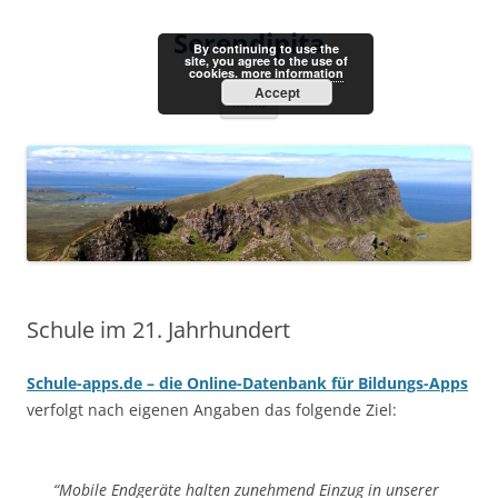
Skip
to
Serendipita
content
By continuing to use the
site, you agree to the use of
cookies.
more information
Accept
Menu
Schule im 21. Jahrhundert
Schule-apps.de – die Online-Datenbank für Bildungs-Apps
verfolgt nach eigenen Angaben das folgende Ziel:
“Mobile Endgeräte halten zunehmend Einzug in unserer