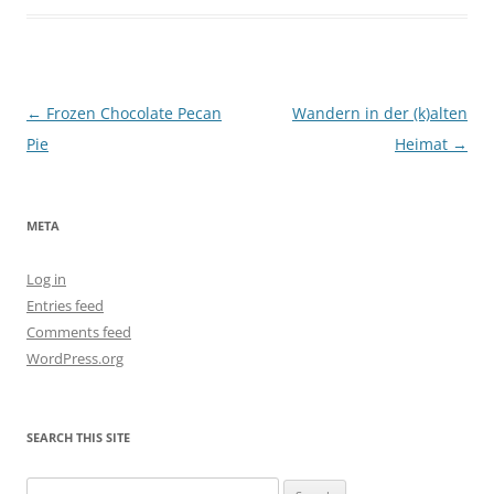
Post
←
Frozen Chocolate Pecan
Wandern in der (k)alten
navigation
Pie
Heimat
→
META
Log in
Entries feed
Comments feed
WordPress.org
SEARCH THIS SITE
Search