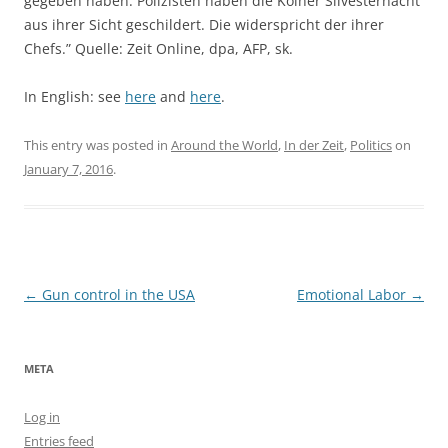
gegeben haben: Polizisten haben die Kölner Silvesternacht
aus ihrer Sicht geschildert. Die widerspricht der ihrer
Chefs.” Quelle: Zeit Online, dpa, AFP, sk.
In English: see
here
and
here
.
This entry was posted in
Around the World
,
In der Zeit
,
Politics
on
January 7, 2016
.
Post
←
Gun control in the USA
Emotional Labor
→
navigation
META
Log in
Entries feed